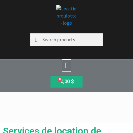
Search
0
0,00
$
Services de location de